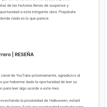
utas de las historias llenas de suspense y
oportunidad a esta intrigante obra. Prepárate
donde nada es lo que parece.
rrero | RESEÑA
mi canal de YouTube próximamente, agradezco al
ro por haberme dado la oportunidad de leer su
ión para leer algo acorde a este mes
provechando la proximidad de Halloween, estaré
ros de terror. Será una oportunidad perfecta para