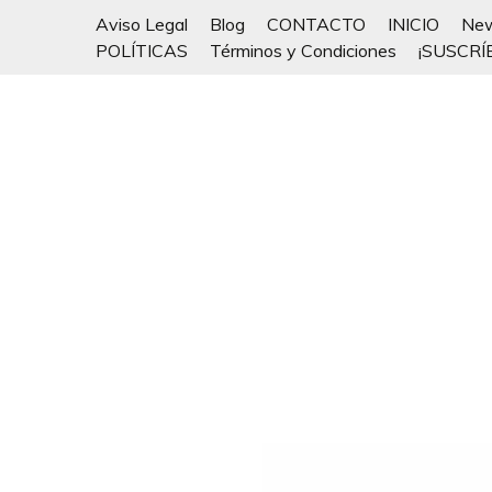
Saltar
Aviso Legal
Blog
CONTACTO
INICIO
New
al
POLÍTICAS
Términos y Condiciones
¡SUSCRÍ
contenido