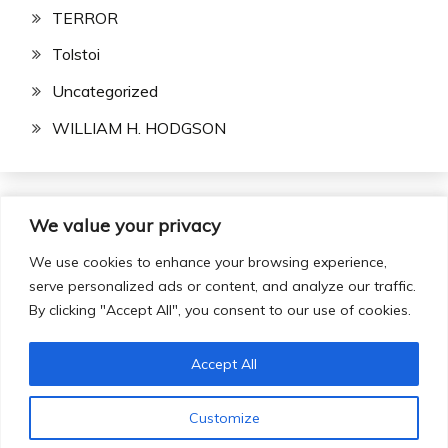
TERROR
Tolstoi
Uncategorized
WILLIAM H. HODGSON
We value your privacy
Buscar:
We use cookies to enhance your browsing experience,
serve personalized ads or content, and analyze our traffic.
By clicking "Accept All", you consent to our use of cookies.
Accept All
Todos los derechos reservados 2024.
Customize
Funciona gracias a WordPress
|
Tema: Fairy por