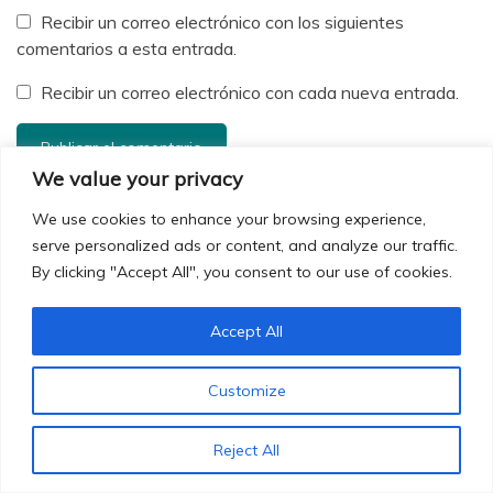
Recibir un correo electrónico con los siguientes
comentarios a esta entrada.
Recibir un correo electrónico con cada nueva entrada.
We value your privacy
We use cookies to enhance your browsing experience,
¡SUSCRIBETE!
serve personalized ads or content, and analyze our traffic.
By clicking "Accept All", you consent to our use of cookies.
¡Recibe nuestros newletters y no te pierdas de ningún
Accept All
artículo
Nombre o nombre completo
Customize
Reject All
Email