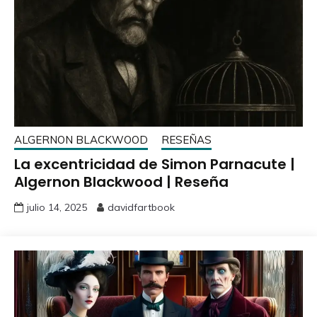
ALGERNON BLACKWOOD
RESEÑAS
La excentricidad de Simon Parnacute |
Algernon Blackwood | Reseña
julio 14, 2025
davidfartbook