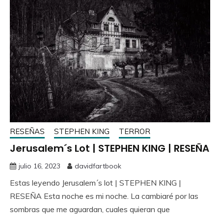
RESEÑAS
STEPHEN KING
TERROR
Jerusalem´s Lot | STEPHEN KING | RESEÑA
julio 16, 2023
davidfartbook
Estas leyendo Jerusalem´s lot | STEPHEN KING |
RESEÑA Esta noche es mi noche. La cambiaré por las
sombras que me aguardan, cuales quieran que