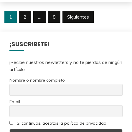
Paginación
1
2
…
8
Siguientes
de
entradas
¡SUSCRIBETE!
¡Recibe nuestros newletters y no te pierdas de ningún
artículo
Nombre o nombre completo
Email
Si continúas, aceptas la política de privacidad